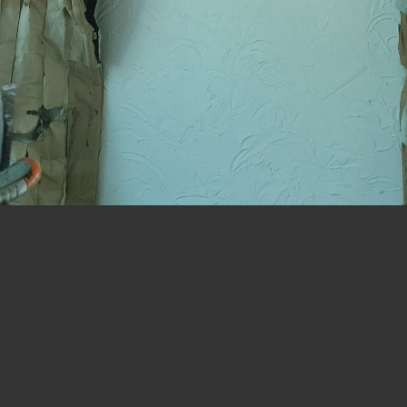
Nowe życie poddasza: funkcjonalność i
izolacja
Projekt adaptacji i ocieplenia poddasza wymagał szerokiej
wiedzy z zakresu prac konstrukcyjnych i izolacyjnych. Od